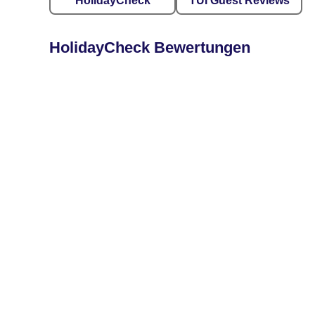
HolidayCheck
TUI Guest Reviews
HolidayCheck Bewertungen