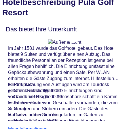
Hotelbeschreibung Pula Golf
Resort
Das bietet Ihre Unterkunft
Im Jahr 1581 wurde das Golfhotel gebaut. Das Hotel
bietet 9 Suiten und verfügt über einen Aufzug. Das
freundliche Personal an der Rezeption ist gerne bei
allen Fragen behilflich. Die Einrichtung umfasst eine
Gepäckaufbewahrung und einen Safe. Per WLAN
erhalten die Gäste Zugang zum Internet. Hilfestellung
bei der Buchung von Ausflügen wird am Tourdesk
Parkplatz
geboten. Rollstuhlgerechte Einrichtungen sind
Check-in von: 08:30:00
vorhanden. Behagliche Atmosphäre schafft ein Kamin.
Check-out bis: 11:00:00
Es ist eine Reihe von Geschäften vorhanden, die zum
Konferenzraum
Schlendern und Stöbern einladen. Die Gäste des
Garage
Hauses sind herzlich eingeladen, im Garten zu
Garten: ohne Gebühr
entspannen. Zu den weiteren Einrichtungen der
Hoteleröffnung: 1581
Unterbringung zählen ein TV-Raum und ein
Hotelsafe
Mehr Informationen