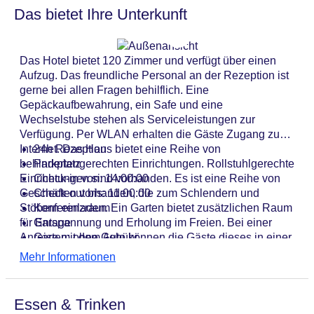
Das bietet Ihre Unterkunft
Das Hotel bietet 120 Zimmer und verfügt über einen
Aufzug. Das freundliche Personal an der Rezeption ist
gerne bei allen Fragen behilflich. Eine
Gepäckaufbewahrung, ein Safe und eine
Wechselstube stehen als Serviceleistungen zur
Verfügung. Per WLAN erhalten die Gäste Zugang zum
Internet. Das Haus bietet eine Reihe von
24h Rezeption
behindertengerechten Einrichtungen. Rollstuhlgerechte
Parkplatz
Einrichtungen sind vorhanden. Es ist eine Reihe von
Check-in von: 14:00:00
Geschäften vorhanden, die zum Schlendern und
Check-out bis: 11:00:00
Stöbern einladen. Ein Garten bietet zusätzlichen Raum
Konferenzraum
für Entspannung und Erholung im Freien. Bei einer
Garage
Anreise mit dem Auto können die Gäste dieses in einer
Garten: ohne Gebühr
Garage (ohne Gebühr) oder auf dem Parkplatz (ohne
Hoteleröffnung: 2007
Mehr Informationen
Gebühr) parken. Zu den weiteren Angeboten zählen
Hotelsafe
ein 24h-Sicherheitsdienst, eine Autovermietung,
WLAN/WiFi im Hotel
medizinische Betreuung, ein Transferservice, ein
Lift
Essen & Trinken
Zimmerservice, ein Weckdienst, ein Wäscheservice,
Anzahl der Konferenzräume: 1