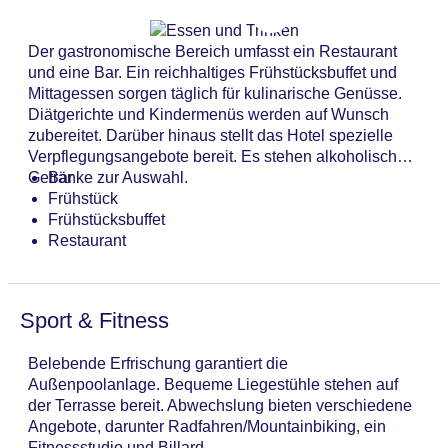
eine Münzwäscherei und ein eigener Shuttlebus.
Anzahl der Aufzüge: 1
Aktive Reisende, die die Umgebung per Rad
Zimmerservice
Der gastronomische Bereich umfasst ein Restaurant
entdecken möchten, werden den Fahrradverleih zu
Sonnenterrasse
und eine Bar. Ein reichhaltiges Frühstücksbuffet und
schätzen wissen. Kostenfrei steht Gästen die
Gesamtanzahl der Stockwerke: 2
Mittagessen sorgen täglich für kulinarische Genüsse.
Tageszeitung zur Verfügung. Bei Geschäftlichem hilft
Gesamtanzahl der Zimmer: 120
Diätgerichte und Kindermenüs werden auf Wunsch
das Business-Center gerne weiter und bietet ein
Pools:Outdoor Pool, Liegen am Pool
zubereitet. Darüber hinaus stellt das Hotel spezielle
Faxgerät an.
Zahlungsarten: American Express, Diners Club,
Verpflegungsangebote bereit. Es stehen alkoholische
Mastercard, Visa
Getränke zur Auswahl.
Bar
Landeskategorie: 4 Sterne
Frühstück
Frühstücksbuffet
Restaurant
Sport & Fitness
Belebende Erfrischung garantiert die
Außenpoolanlage. Bequeme Liegestühle stehen auf
der Terrasse bereit. Abwechslung bieten verschiedene
Angebote, darunter Radfahren/Mountainbiking, ein
Fitnessstudio und Billard.