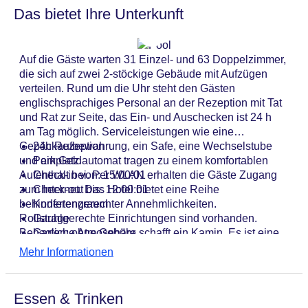
Das bietet Ihre Unterkunft
Auf die Gäste warten 31 Einzel- und 63 Doppelzimmer,
die sich auf zwei 2-stöckige Gebäude mit Aufzügen
verteilen. Rund um die Uhr steht den Gästen
englischsprachiges Personal an der Rezeption mit Tat
und Rat zur Seite, das Ein- und Auschecken ist 24 h
am Tag möglich. Serviceleistungen wie eine
Gepäckaufbewahrung, ein Safe, eine Wechselstube
24h Rezeption
und ein Geldautomat tragen zu einem komfortablen
Parkplatz
Aufenthalt bei. Per WLAN erhalten die Gäste Zugang
Check-in von: 15:00:01
zum Internet. Das Hotel bietet eine Reihe
Check-out bis: 12:00:01
behindertengerechter Annehmlichkeiten.
Konferenzraum
Rollstuhlgerechte Einrichtungen sind vorhanden.
Garage
Behagliche Atmosphäre schafft ein Kamin. Es ist eine
Garten: ohne Gebühr
Reihe von Geschäften vorhanden, die zum Schlendern
Hoteleröffnung: 2002
Mehr Informationen
und Stöbern einladen. Für einen angenehmen
Hotelsafe
Aufenthalt können die Gäste die verschiedenen
WLAN/WiFi im Hotel
Erholungseinrichtungen des Hauses nutzen,
Letzte umfassende Renovierung: 2013
Essen & Trinken
einschließlich des Gartens. Zur weiteren Einrichtung
Lift