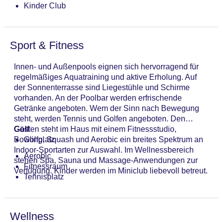
Kinder Club
Sport & Fitness
Innen- und Außenpools eignen sich hervorragend für
regelmäßiges Aquatraining und aktive Erholung. Auf
der Sonnenterrasse sind Liegestühle und Schirme
vorhanden. An der Poolbar werden erfrischende
Getränke angeboten. Wem der Sinn nach Bewegung
steht, werden Tennis und Golfen angeboten. Den
Gästen steht im Haus mit einem Fitnessstudio,
Golf
Bowling, Squash und Aerobic ein breites Spektrum an
Golfplatz
Indoor-Sportarten zur Auswahl. Im Wellnessbereich
Aerobic
stehen Spa, Sauna und Massage-Anwendungen zur
Fitnessraum
Verfügung. Kinder werden im Miniclub liebevoll betreut.
Tennisplatz
Wellness