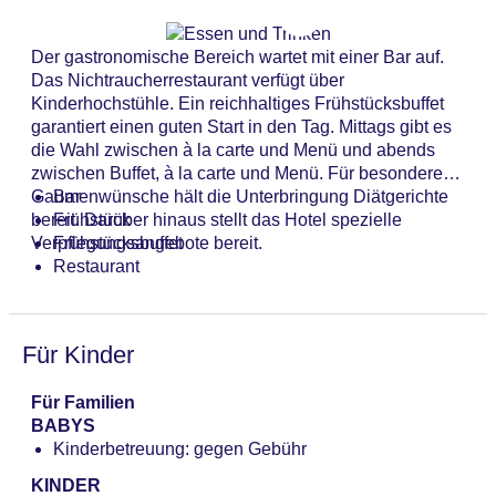
der Unterbringung zählt ein TV-Raum. Bei einer
Anzahl der Konferenzräume: 1
Anreise mit dem Auto können die Gäste dieses in einer
Anzahl der Aufzüge: 1
Der gastronomische Bereich wartet mit einer Bar auf.
Garage (ohne Gebühr) oder auf dem Parkplatz parken.
Zimmerservice
Das Nichtraucherrestaurant verfügt über
Unter den weiteren Leistungen finden sich ein 24h-
Sonnenterrasse
Kinderhochstühle. Ein reichhaltiges Frühstücksbuffet
Sicherheitsdienst, ein Babysitterservice, eine
Gesamtanzahl der Stockwerke: 2
garantiert einen guten Start in den Tag. Mittags gibt es
Kinderbetreuung, eine Autovermietung, medizinische
Gesamtanzahl der Zimmer: 94
die Wahl zwischen à la carte und Menü und abends
Betreuung, ein Transferservice, ein Zimmerservice, ein
Pools:Indoor Pool, Outdoor Pool, Sonnenschirme
zwischen Buffet, à la carte und Menü. Für besondere
Weckdienst, ein Wäscheservice, eine Münzwäscherei
am Pool, Liegen am Pool
Gaumenwünsche hält die Unterbringung Diätgerichte
Bar
und ein eigener Shuttlebus. Kostenfrei steht Gästen die
Zahlungsarten: American Express, Diners Club,
bereit. Darüber hinaus stellt das Hotel spezielle
Frühstück
Tageszeitung zur Verfügung. Bei Geschäftlichem hilft
Mastercard, Visa
Verpflegungsangebote bereit.
Frühstücksbuffet
das Business-Center gerne weiter und bietet ein
Landeskategorie: 4 Sterne
Restaurant
Faxgerät an.
Für Kinder
Für Familien
BABYS
Kinderbetreuung: gegen Gebühr
KINDER