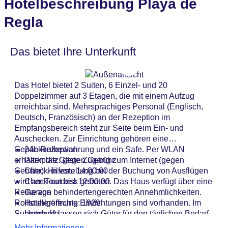
Hotelbeschreibung Playa de
Regla
Das bietet Ihre Unterkunft
Das Hotel bietet 2 Suiten, 6 Einzel- und 20
Doppelzimmer auf 3 Etagen, die mit einem Aufzug
erreichbar sind. Mehrsprachiges Personal (Englisch,
Deutsch, Französisch) an der Rezeption im
Empfangsbereich steht zur Seite beim Ein- und
Auschecken. Zur Einrichtung gehören eine
Gepäckaufbewahrung und ein Safe. Per WLAN
24h Rezeption
erhalten die Gäste Zugang zum Internet (gegen
Parkplatz: gegen Gebühr
Gebühr). Hilfestellung bei der Buchung von Ausflügen
Check-in von: 14:00:00
wird am Tourdesk geboten. Das Haus verfügt über eine
Check-out bis: 12:00:00
Reihe von behindertengerechten Annehmlichkeiten.
Garage
Rollstuhlgerechte Einrichtungen sind vorhanden. Im
Hoteleröffnung: 1929
Supermarkt lassen sich Güter für den täglichen Bedarf
Hotelsafe
erwerben. Zur weiteren Einrichtung der Unterbringung
WLAN/WiFi im Hotel: gegen Gebühr
Mehr Informationen