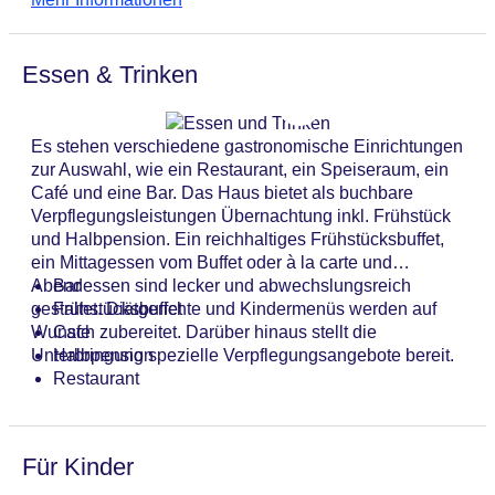
zählt ein Spielzimmer. Bei einer Anreise mit dem Auto
Letzte umfassende Renovierung: 2006
können die Gäste dieses in einer Garage oder auf dem
Lift
Parkplatz (gegen Gebühr) parken. Unter den weiteren
Minimarkt
Essen & Trinken
Leistungen finden sich eine Autovermietung, ein
Anzahl der Aufzüge: 1
Transferservice, ein kostenpflichtiger Zimmerservice,
Zimmerservice: gegen Gebühr
ein Weckdienst, ein Wäscheservice und ein eigener
Sonnenterrasse: ohne Gebühr
Es stehen verschiedene gastronomische Einrichtungen
Shuttlebus. Zur Unterstützung bei Geschäftstätigkeiten
Gesamtanzahl der Stockwerke: 3
zur Auswahl, wie ein Restaurant, ein Speiseraum, ein
ist ein Faxgerät verfügbar.
Gesamtanzahl der Zimmer: 28
Café und eine Bar. Das Haus bietet als buchbare
Zahlungsarten: American Express, EC Maestro,
Verpflegungsleistungen Übernachtung inkl. Frühstück
Mastercard, Visa
und Halbpension. Ein reichhaltiges Frühstücksbuffet,
Landeskategorie: 3 Sterne
ein Mittagessen vom Buffet oder à la carte und
Abendessen sind lecker und abwechslungsreich
Bar
gestaltet. Diätgerichte und Kindermenüs werden auf
Frühstücksbuffet
Wunsch zubereitet. Darüber hinaus stellt die
Cafe
Unterbringung spezielle Verpflegungsangebote bereit.
Halbpension
Restaurant
Für Kinder