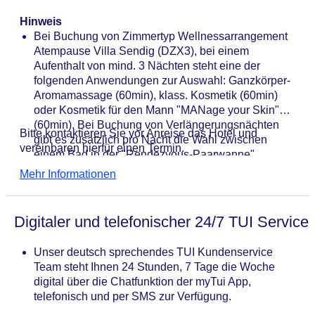
Hinweis
Bei Buchung von Zimmertyp Wellnessarrangement
Atempause Villa Sendig (DZX3), bei einem
Aufenthalt von mind. 3 Nächten steht eine der
folgenden Anwendungen zur Auswahl: Ganzkörper-
Aromamassage (60min), klass. Kosmetik (60min)
oder Kosmetik für den Mann "MANage your Skin"
(60min). Bei Buchung von Verlängerungsnächten
Bitte kontaktieren Sie vor Anreise das Hotel und
gibt es zusätzlich pro Nacht die Wahl zwischen
vereinbaren hierfür einen Termin.
einem Bad in der "Rendezvous-Paarwanne"
(25min), einer Massage mit dem "Aqua Thermo Jet"
Mehr Informationen
(20min) oder eine Sauerstoffinhalation (30min).
Digitaler und telefonischer 24/7 TUI Service
Unser deutsch sprechendes TUI Kundenservice
Team steht Ihnen 24 Stunden, 7 Tage die Woche
digital über die Chatfunktion der myTui App,
telefonisch und per SMS zur Verfügung.