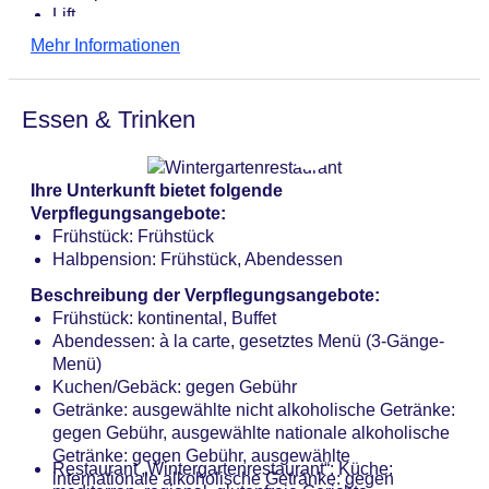
Lift
Wintergarten
Mehr Informationen
Gartenanlage, Sonnenterrasse
Pool „Außenpool“: Mai - September, Outdoor,
Liegestühle, Sonnenschirme
Essen & Trinken
Badetücher: gegen Gebühr
Internet: WLAN/WiFi
Wäscheservice: gegen Gebühr
Ihre Unterkunft bietet folgende
Zahlungsarten: TUI Card / VISA, MasterCard,
Verpflegungsangebote:
American Express, EC Karte/Maestro
Frühstück: Frühstück
Haustier: Hund erlaubt: pro Nacht ca. 25 EUR,
Halbpension: Frühstück, Abendessen
Anfrage notwendig
Parkmöglichkeiten: Parkplatz (nach Verfügbarkeit),
Beschreibung der Verpflegungsangebote:
unbewacht: ohne Gebühr
Frühstück: kontinental, Buffet
Tagungseinrichtungen: Konferenzräume: 5,
Abendessen: à la carte, gesetztes Menü (3-Gänge-
Tageslicht, Tagungsequipment, Coffee Breaks:
Menü)
gegen Gebühr
Kuchen/Gebäck: gegen Gebühr
Gebäudeanzahl: 3, Etagen: 3, Zimmer: 74
Getränke: ausgewählte nicht alkoholische Getränke:
Landeskategorie: 4 Sterne
gegen Gebühr, ausgewählte nationale alkoholische
Getränke: gegen Gebühr, ausgewählte
Restaurant „Wintergartenrestaurant“: Küche:
internationale alkoholische Getränke: gegen