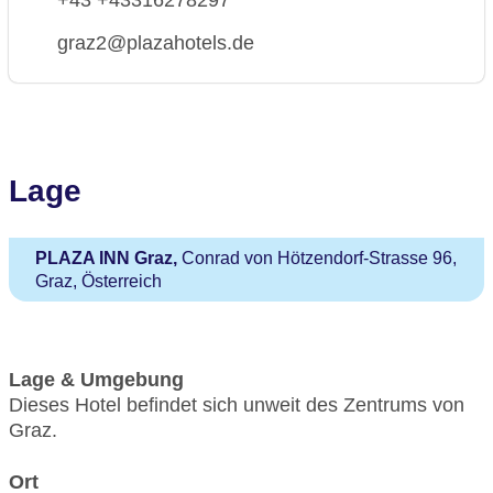
+43 +43316278297
graz2@plazahotels.de
Lage
PLAZA INN Graz,
Conrad von Hötzendorf-Strasse 96,
Graz, Österreich
Lage & Umgebung
Dieses Hotel befindet sich unweit des Zentrums von
Graz.
Ort