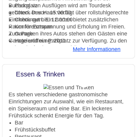
Buchung von Ausflügen wird am Tourdesk
Parkplatz
geboten. Das Haus verfügt über rollstuhlgerechte
Check-in von: 15:00:00
Einrichtungen. Ein Garten bietet zusätzlichen
Check-out bis: 12:00:00
Raum für Entspannung und Erholung im Freien.
Konferenzraum
Zum Parken ihres Autos stehen den Gästen eine
Garage
Garage und ein Parkplatz zur Verfügung. Zu den
Hoteleröffnung: 2011
gebotenen Leistungen gehören eine
Hotelsafe
Mehr Informationen
Autovermietung, ein Zimmerservice, ein
WLAN/WiFi im Hotel
Wäscheservice und eine Münzwäscherei.
Lift
Kostenfrei steht Gästen die Tageszeitung zur
Anzahl der Konferenzräume: 3
Essen & Trinken
Verfügung.
Anzahl der Aufzüge: 1
Haustiere
Haustiere auf Anfrage: gegen Gebühr
Es stehen verschiedene gastronomische
Zimmerservice
Einrichtungen zur Auswahl, wie ein Restaurant,
Gesamtanzahl der Stockwerke: 6
ein Speiseraum und eine Bar. Ein leckeres
Gesamtanzahl der Zimmer: 131
Frühstück schenkt Energie für den Tag.
Zahlungsarten: American Express, EC
Bar
Maestro, Mastercard, Visa
Frühstücksbuffet
Landeskategorie: 3,5 Sterne
Restaurant