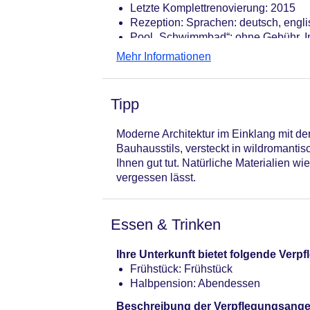
Letzte Komplettrenovierung: 2015
Rezeption: Sprachen: deutsch, engli
Pool „Schwimmbad“: ohne Gebühr, In
Internet: WLAN/WiFi, im gesamten Hot
Mehr Informationen
Zahlungsarten: TUI Card / VISA, Ma
Haustier: Hund erlaubt: pro Nacht 
Parkmöglichkeiten: Parkplatz (nach 
Tipp
Tagungseinrichtungen: Konferenzräu
Gebäudeanzahl: 1, Etagen: 2, Zimme
Moderne Architektur im Einklang mit de
Landeskategorie: keine Sterneklassi
Bauhausstils, versteckt in wildromanti
Ihnen gut tut. Natürliche Materialien wi
vergessen lässt.
Essen & Trinken
Ihre Unterkunft bietet folgende Ver
Frühstück: Frühstück
Halbpension: Abendessen
Beschreibung der Verpflegungsange