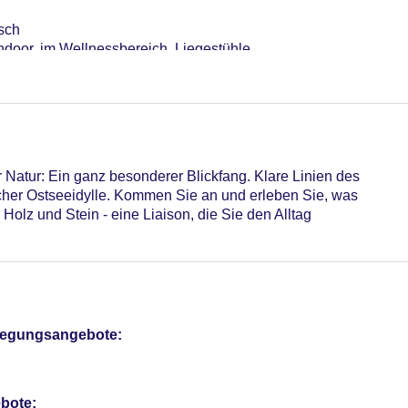
sch
door, im Wellnessbereich, Liegestühle
el (Anlage), im öffentlichen Bereich, an der Rezeption/in der L
sterCard, American Express, EC Karte/Maestro
ab 20.00 EUR
Verfügbarkeit), unbewacht: ohne Gebühr
me: 6, Tageslicht, Tagungsequipment: gegen Gebühr, Coffee 
r: 162
r Natur: Ein ganz besonderer Blickfang. Klare Linien des
fizierung
scher Ostseeidylle. Kommen Sie an und erleben Sie, was
e Holz und Stein - eine Liaison, die Sie den Alltag
pflegungsangebote:
bote: