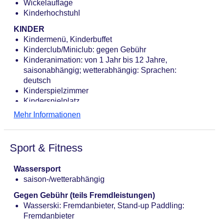
Wickelauflage
Bars & mehr: 3
Kinderhochstuhl
Bar „Hammaburg“: saisonabhängig, gegen Gebühr
KINDER
Bar „Moby Dick“: gegen Gebühr
Kindermenü, Kinderbuffet
Lobbybar „Hotelbar Havna“: gegen Gebühr
Kinderclub/Miniclub: gegen Gebühr
Kinderanimation: von 1 Jahr bis 12 Jahre,
saisonabhängig; wetterabhängig: Sprachen:
deutsch
Kinderspielzimmer
Kinderspielplatz
Mehr Informationen
Sport & Fitness
Wassersport
saison-/wetterabhängig
Gegen Gebühr (teils Fremdleistungen)
Wasserski: Fremdanbieter, Stand-up Paddling:
Fremdanbieter