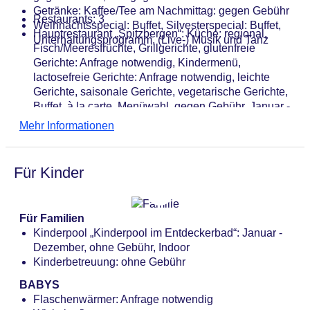
Businesscenter
Getränke: Kaffee/Tee am Nachmittag: gegen Gebühr
Restaurants: 3
Tagungseinrichtungen: Konferenzräume: 9,
Weihnachtsspecial: Buffet, Silvesterspecial: Buffet,
Hauptrestaurant „Spitzbergen“: Küche: regional,
Tageslicht, Tagungsequipment: ohne Gebühr, Coffee
Unterhaltungsprogramm, (Live-) Musik und Tanz
Fisch/Meeresfrüchte, Grillgerichte, glutenfreie
Breaks: gegen Gebühr
Gerichte: Anfrage notwendig, Kindermenü,
Zimmer: 409, Ferienhäuser: 207, Etagen
lactosefreie Gerichte: Anfrage notwendig, leichte
Nebengebäude: 13
Gerichte, saisonale Gerichte, vegetarische Gerichte,
Landeskategorie: keine Sterneklassifizierung
Buffet, à la carte, Menüwahl, gegen Gebühr, Januar -
Dezember, zwei Essenszeiten am Abend, mit
Mehr Informationen
Terrasse, Kinderhochstuhl
Restaurant „Isfjord“: Küche: landestypisch, regional,
Fisch/Meeresfrüchte, Grillgerichte, glutenfreie
Für Kinder
Gerichte: Anfrage notwendig, lactosefreie Gerichte:
Anfrage notwendig, leichte Gerichte, saisonale
Gerichte, vegetarische Gerichte, à la carte,
Für Familien
Showcooking, gegen Gebühr, saisonabhängig,
Kinderpool „Kinderpool im Entdeckerbad“: Januar -
täglich, Kinderhochstuhl
Dezember, ohne Gebühr, Indoor
Restaurant „Limerick (zus. Frühstücksrestaurant)“:
Kinderbetreuung: ohne Gebühr
Küche: landestypisch, regional, Kinderbuffet,
Kindermenü, saisonale Gerichte, vegetarische
BABYS
Gerichte, Buffet, gegen Gebühr, saisonabhängig,
Flaschenwärmer: Anfrage notwendig
Kinderhochstuhl