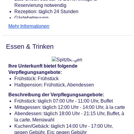
Reservierung notwendig
Rezeption: täglich 24 Stunden
Gästebetreuung
Lift
Mehr Informationen
Geldautomat in der Unterkunft
Pools: 2
Kinderpool „Kinderpool im Entdeckerbad“: Januar -
Essen & Trinken
Dezember, ohne Gebühr, Indoor
Aquapark „Entdeckerbad“: Januar - Dezember,
gegen Gebühr, Indoor, Wasserrutsche: ohne Gebühr,
Ihre Unterkunft bietet folgende
Liegen: ohne Gebühr
Verpflegungsangebote:
Souvenirshop, Minimarkt, Boutique, Friseur
Frühstück: Frühstück
Internet: WLAN/WiFi, im gesamten Hotel (Anlage)
Halbpension: Frühstück, Abendessen
Waschsalon: gegen Gebühr
Zahlungsarten: TUI Card / VISA, MasterCard,
Beschreibung der Verpflegungsangebote:
American Express, EC Karte/Maestro
Frühstück: täglich 07:00 Uhr - 11:00 Uhr, Buffet
Haustier: Hund erlaubt: pro Nacht ca. 20 EUR,
Mittagessen: täglich 12:00 Uhr - 14:00 Uhr, à la carte
Reservierung notwendig
Abendessen: täglich 18:00 Uhr - 21:15 Uhr, Buffet, à
Parkmöglichkeiten: Parkplatz (nach Verfügbarkeit),
la carte, Menüwahl
unbewacht: ca. 14 EUR, Anfrage & Reservierung
Kuchen/Gebäck: täglich 14:00 Uhr - 17:00 Uhr,
nicht notwendig
gegen Gebühr, Eis: gegen Gebühr