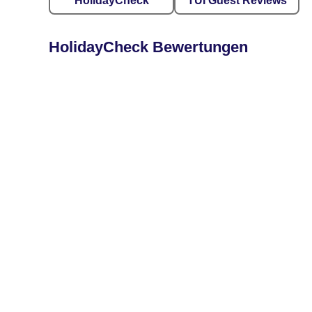
HolidayCheck
TUI Guest Reviews
HolidayCheck Bewertungen