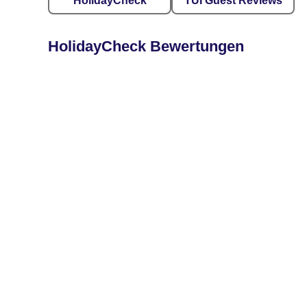
HolidayCheck
TUI Guest Reviews
HolidayCheck Bewertungen