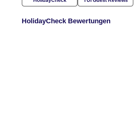
HolidayCheck
TUI Guest Reviews
HolidayCheck Bewertungen