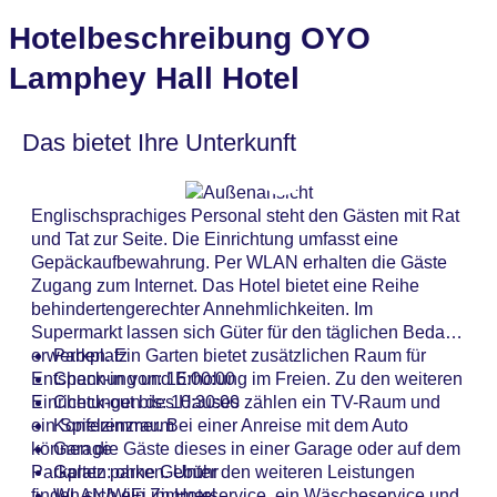
Hotelbeschreibung OYO
Lamphey Hall Hotel
Das bietet Ihre Unterkunft
Englischsprachiges Personal steht den Gästen mit Rat
und Tat zur Seite. Die Einrichtung umfasst eine
Gepäckaufbewahrung. Per WLAN erhalten die Gäste
Zugang zum Internet. Das Hotel bietet eine Reihe
behindertengerechter Annehmlichkeiten. Im
Supermarkt lassen sich Güter für den täglichen Bedarf
erwerben. Ein Garten bietet zusätzlichen Raum für
Parkplatz
Entspannung und Erholung im Freien. Zu den weiteren
Check-in von: 16:00:00
Einrichtungen des Hauses zählen ein TV-Raum und
Check-out bis: 10:30:00
ein Spielzimmer. Bei einer Anreise mit dem Auto
Konferenzraum
können die Gäste dieses in einer Garage oder auf dem
Garage
Parkplatz parken. Unter den weiteren Leistungen
Garten: ohne Gebühr
finden sich ein Zimmerservice, ein Wäscheservice und
WLAN/WiFi im Hotel