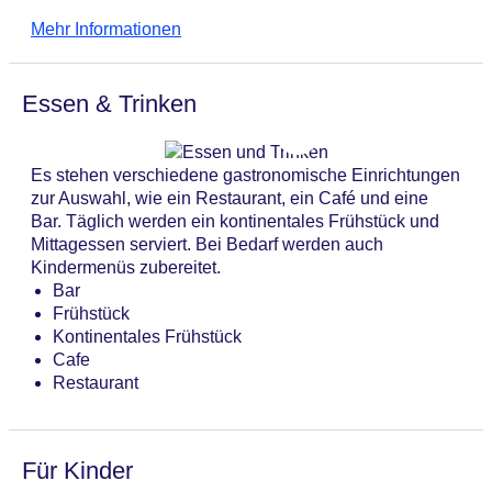
eine Münzwäscherei. Aktive Reisende, die die
Lift
Mehr Informationen
Umgebung per Rad entdecken möchten, werden den
Minimarkt
Fahrradverleih zu schätzen wissen.
Anzahl der Aufzüge: 1
Haustiere: gegen Gebühr
Essen & Trinken
Zimmerservice
Gesamtanzahl der Zimmer: 10
Zahlungsarten: American Express, EC Maestro,
Es stehen verschiedene gastronomische Einrichtungen
Mastercard, Visa
zur Auswahl, wie ein Restaurant, ein Café und eine
Landeskategorie: 3 Sterne
Bar. Täglich werden ein kontinentales Frühstück und
Mittagessen serviert. Bei Bedarf werden auch
Kindermenüs zubereitet.
Bar
Frühstück
Kontinentales Frühstück
Cafe
Restaurant
Für Kinder