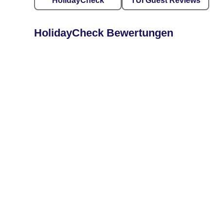
HolidayCheck
TUI Guest Reviews
HolidayCheck Bewertungen