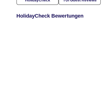
HolidayCheck
TUI Guest Reviews
HolidayCheck Bewertungen