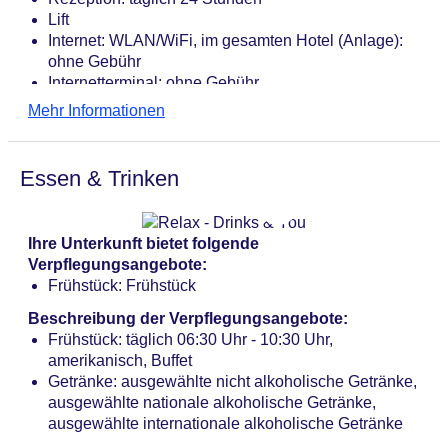
Lift
Internet: WLAN/WiFi, im gesamten Hotel (Anlage):
ohne Gebühr
Internetterminal: ohne Gebühr
Wäscheservice: gegen Gebühr
Mehr Informationen
Zahlungsarten: TUI Card / VISA, MasterCard,
American Express, Diners, EC Karte/Maestro
Haustier: Hund erlaubt: Barzahlung, pro Tag ca. 30
Essen & Trinken
EUR, Katze erlaubt: Barzahlung, pro Tag ca. 30
EUR
Parkmöglichkeiten: Garage: pro Tag ca. 20 EUR
Ihre Unterkunft bietet folgende
Businesscenter: ohne Gebühr
Verpflegungsangebote:
Tagungseinrichtungen: Konferenzräume: 5,
Frühstück: Frühstück
klimatisierte Tagungsräume, Tageslicht,
Tagungsequipment: gegen Gebühr, Coffee Breaks:
Beschreibung der Verpflegungsangebote:
gegen Gebühr
Frühstück: täglich 06:30 Uhr - 10:30 Uhr,
Gebäudeanzahl: 1, Etagen: 9, Zimmer: 180
amerikanisch, Buffet
Landeskategorie: 4 Sterne
Getränke: ausgewählte nicht alkoholische Getränke,
ausgewählte nationale alkoholische Getränke,
ausgewählte internationale alkoholische Getränke