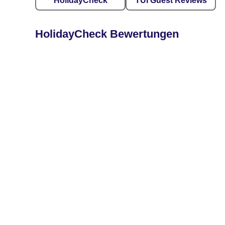
HolidayCheck
TUI Guest Reviews
HolidayCheck Bewertungen