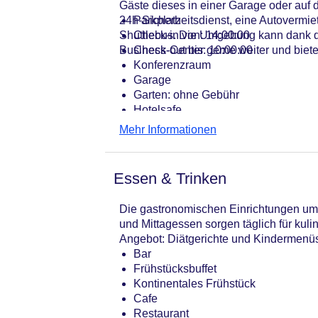
Gäste dieses in einer Garage oder auf 
24h-Sicherheitsdienst, eine Autovermie
Parkplatz
Shuttlebus. Die Umgebung kann dank de
Check-in von: 14:00:00
Business-Center gerne weiter und biete
Check-out bis: 10:00:00
Konferenzraum
Garage
Garten: ohne Gebühr
Hotelsafe
WLAN/WiFi im Hotel
Mehr Informationen
Lift
Anzahl der Aufzüge: 1
Haustiere
Essen & Trinken
Zimmerservice
Sonnenterrasse
Die gastronomischen Einrichtungen umfa
Gesamtanzahl der Zimmer: 214
und Mittagessen sorgen täglich für ku
Pools:Outdoor Pool, Liegen am Pool
Angebot: Diätgerichte und Kindermenüs.
Landeskategorie: 4 Sterne
Bar
Frühstücksbuffet
Kontinentales Frühstück
Cafe
Restaurant