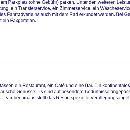
dem Parkplatz (ohne Gebühr) parken. Unter den weiteren Leistu
tung, ein Transferservice, ein Zimmerservice, ein Wäscheservic
s Fahrradverleihs auch mit dem Rad erkundet werden. Bei Gesc
t ein Faxgerät an.
ssen ein Restaurant, ein Café und eine Bar. Ein kontinentales 
linarische Genüsse. Es sind auf besondere Bedürfnisse angepas
 Darüber hinaus stellt das Resort spezielle Verpflegungsangeb