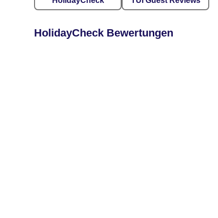
HolidayCheck
TUI Guest Reviews
HolidayCheck Bewertungen