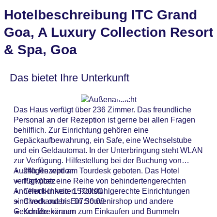
Hotelbeschreibung ITC Grand
Goa, A Luxury Collection Resort
& Spa, Goa
Das bietet Ihre Unterkunft
Das Haus verfügt über 236 Zimmer. Das freundliche
Personal an der Rezeption ist gerne bei allen Fragen
behilflich. Zur Einrichtung gehören eine
Gepäckaufbewahrung, ein Safe, eine Wechselstube
und ein Geldautomat. In der Unterbringung steht WLAN
zur Verfügung. Hilfestellung bei der Buchung von
Ausflügen wird am Tourdesk geboten. Das Hotel
24h Rezeption
verfügt über eine Reihe von behindertengerechten
Parkplatz
Annehmlichkeiten. Rollstuhlgerechte Einrichtungen
Check-in von: 15:00:00
sind vorhanden. Ein Souvenirshop und andere
Check-out bis: 07:30:00
Geschäfte können zum Einkaufen und Bummeln
Konferenzraum