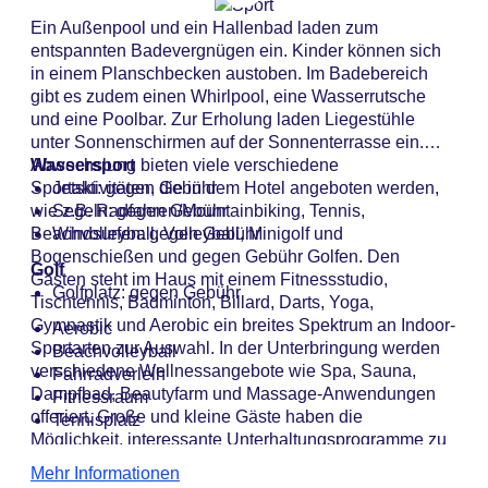
Ein Außenpool und ein Hallenbad laden zum
entspannten Badevergnügen ein. Kinder können sich
in einem Planschbecken austoben. Im Badebereich
gibt es zudem einen Whirlpool, eine Wasserrutsche
und eine Poolbar. Zur Erholung laden Liegestühle
unter Sonnenschirmen auf der Sonnenterrasse ein.
Abwechslung bieten viele verschiedene
Wassersport
Sportaktivitäten, die in dem Hotel angeboten werden,
Jetski: gegen Gebühr
wie z.B. Radfahren/Mountainbiking, Tennis,
Segeln: gegen Gebühr
Beachvolleyball, Volleyball, Minigolf und
Windsurfen: gegen Gebühr
Bogenschießen und gegen Gebühr Golfen. Den
Golf
Gästen steht im Haus mit einem Fitnessstudio,
Golfplatz: gegen Gebühr
Tischtennis, Badminton, Billard, Darts, Yoga,
Gymnastik und Aerobic ein breites Spektrum an Indoor-
Aerobic
Sportarten zur Auswahl. In der Unterbringung werden
Beachvolleyball
verschiedene Wellnessangebote wie Spa, Sauna,
Fahrradverleih
Dampfbad, Beautyfarm und Massage-Anwendungen
Fitnessraum
offeriert. Große und kleine Gäste haben die
Tennisplatz
Möglichkeit, interessante Unterhaltungsprogramme zu
erleben.
Mehr Informationen