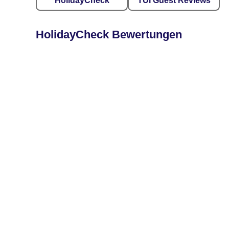
HolidayCheck
TUI Guest Reviews
HolidayCheck Bewertungen