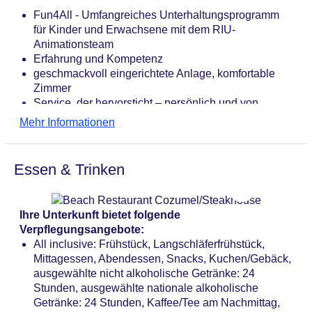
Parkmöglichkeiten: Parkplatz (nach Verfügbarkeit),
Fun4All - Umfangreiches Unterhaltungsprogramm
unbewacht: ohne Gebühr
für Kinder und Erwachsene mit dem RIU-
Gebäudeanzahl: 1, Etagen: 1, Zimmer: 300,
Animationsteam
Nebengebäude: 22, Etagen Nebengebäude: 3
Erfahrung und Kompetenz
Landeskategorie: 5 Sterne
geschmackvoll eingerichtete Anlage, komfortable
Zimmer
Service, der hervorsticht – persönlich und von
Herzen
Mehr Informationen
hochwertige Gastronomie mit frischen Produkten
Essen & Trinken
Ihre Unterkunft bietet folgende
Verpflegungsangebote:
All inclusive: Frühstück, Langschläferfrühstück,
Mittagessen, Abendessen, Snacks, Kuchen/Gebäck,
ausgewählte nicht alkoholische Getränke: 24
Stunden, ausgewählte nationale alkoholische
Getränke: 24 Stunden, Kaffee/Tee am Nachmittag,