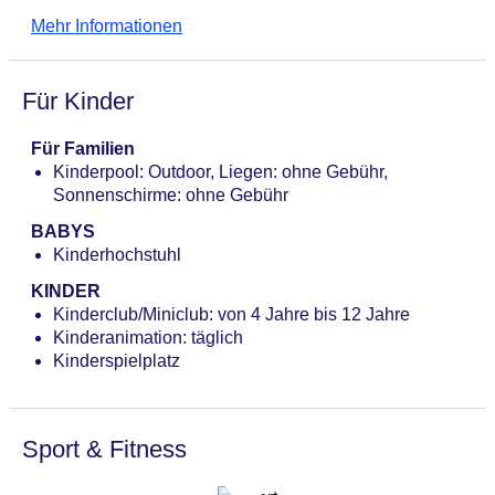
Buffet, à la carte, Reservierung nicht notwendig,
Mehr Informationen
ohne Gebühr, angemessene Kleidung erwünscht
Bars & mehr: 2
Poolbar Outdoor „Tequila“: ohne Gebühr
Für Kinder
Bar „BeachClub Cozumel“: ohne Gebühr
Für Familien
Kinderpool: Outdoor, Liegen: ohne Gebühr,
Sonnenschirme: ohne Gebühr
BABYS
Kinderhochstuhl
KINDER
Kinderclub/Miniclub: von 4 Jahre bis 12 Jahre
Kinderanimation: täglich
Kinderspielplatz
Sport & Fitness