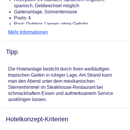
spanisch, Geldwechsel möglich
Gartenanlage, Sonnenterrasse
Pools: 4
Pool: Outdoor, Liegen: ohne Gebühr,
Sonnenschirme: ohne Gebühr
Mehr Informationen
Pool: Outdoor, Liegen: ohne Gebühr,
Sonnenschirme: ohne Gebühr
Kinderpool: Outdoor, Liegen: ohne Gebühr,
Tipp
Sonnenschirme: ohne Gebühr
Pool „Pool am Strand (Exklusiv für Gäste des Riu
Lupitas)“: Liegen: ohne Gebühr
Die Hotelanlage besticht durch ihren weitläufigen
Badetücher: ohne Gebühr
tropischen Garten in ruhiger Lage. Am Strand kann
Souvenirshop
man den Abend unter dem mexikanischen
Diskothek/Nachtclub
Sternenhimmel im Steakhouse-Restaurant bei
Internet: WLAN/WiFi, im gesamten Hotel (Anlage):
schmackhaftem Essen und aufmerksamem Service
ohne Gebühr
ausklingen lassen.
Internetterminal: ohne Gebühr
Wäscheservice: gegen Gebühr
Zahlungsarten: TUI Card / VISA, MasterCard,
Hotelkonzept-Kriterien
American Express
Haustiere nicht erlaubt