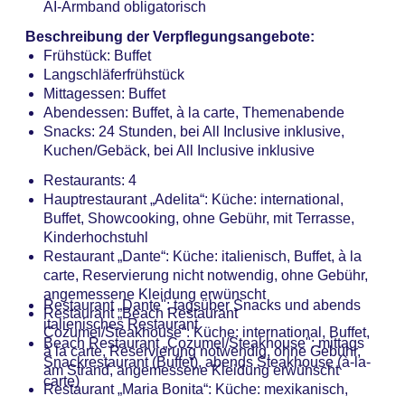
AI-Armband obligatorisch
Beschreibung der Verpflegungsangebote:
Frühstück: Buffet
Langschläferfrühstück
Mittagessen: Buffet
Abendessen: Buffet, à la carte, Themenabende
Snacks: 24 Stunden, bei All Inclusive inklusive,
Kuchen/Gebäck, bei All Inclusive inklusive
Restaurants: 4
Hauptrestaurant „Adelita“: Küche: international,
Buffet, Showcooking, ohne Gebühr, mit Terrasse,
Kinderhochstuhl
Restaurant „Dante“: Küche: italienisch, Buffet, à la
carte, Reservierung nicht notwendig, ohne Gebühr,
angemessene Kleidung erwünscht
Restaurant „Dante": tagsüber Snacks und abends
Restaurant „Beach Restaurant
italienisches Restaurant
Cozumel/Steakhouse“: Küche: international, Buffet,
Beach Restaurant „Cozumel/Steakhouse": mittags
à la carte, Reservierung notwendig, ohne Gebühr,
Snackrestaurant (Buffet), abends Steakhouse (à-la-
am Strand, angemessene Kleidung erwünscht
carte)
Restaurant „Maria Bonita“: Küche: mexikanisch,