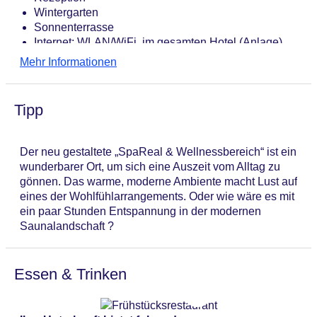
Wintergarten
Sonnenterrasse
Internet: WLAN/WiFi, im gesamten Hotel (Anlage)
Zahlungsarten: TUI Card / VISA, MasterCard, EC
Mehr Informationen
Karte/Maestro
Haustiere nicht erlaubt
Parkmöglichkeiten: Parkplatz (nach Verfügbarkeit),
Tipp
unbewacht: Barzahlung, pro Nacht ab 13 EUR
Etagen: 3, Zimmer: 37
Landeskategorie: 4 Sterne
Der neu gestaltete „SpaReal & Wellnessbereich“ ist ein
wunderbarer Ort, um sich eine Auszeit vom Alltag zu
gönnen. Das warme, moderne Ambiente macht Lust auf
eines der Wohlfühlarrangements. Oder wie wäre es mit
ein paar Stunden Entspannung in der modernen
Saunalandschaft ?
Essen & Trinken