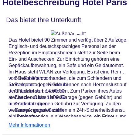
Hotelbeschreibung Hotel Paris
Das bietet Ihre Unterkunft
Das Hotel bietet 90 Zimmer und verfügt über 2 Aufzüge.
Englisch- und deutschsprachiges Personal an der
Rezeption im Empfangsbereich steht zur Seite beim
Ein- und Auschecken. Zur Einrichtung gehören eine
Gepäckaufbewahrung, ein Safe und ein Geldautomat.
Im Haus steht WLAN zur Verfügung. Es ist eine Reihe
von Geschäften vorhanden, die zum Schlendern und
24h Rezeption
Stöbern einladen. Kinder können nach Herzenslust auf
Parkplatz: gegen Gebühr
dem Spielplatz herumtoben. Zum Parken ihres Autos
Check-in von: 14:00:00
stehen den Gästen eine Garage (gegen Gebühr) und
Check-out bis: 11:00:00
ein Parkplatz (gegen Gebühr) zur Verfügung. Zu den
Konferenzraum
weiteren Angeboten zählen ein 24h-Sicherheitsdienst,
Garage: gegen Gebühr
ein Zimmerservice, ein Wäscheservice, ein Friseur und
Hotelsafe
eine Münzwäscherei. Bei Geschäftlichem hilft das
WLAN/WiFi im Hotel
Mehr Informationen
Business-Center gerne weiter und bietet ein Faxgerät
Lift
an.
Anzahl der Konferenzräume: 1