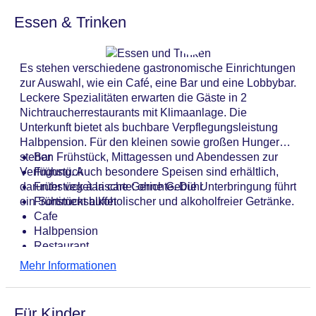
Anzahl der Aufzüge: 2
Essen & Trinken
Haustiere
Zimmerservice
Gesamtanzahl der Stockwerke: 5
Es stehen verschiedene gastronomische Einrichtungen
Gesamtanzahl der Zimmer: 90
zur Auswahl, wie ein Café, eine Bar und eine Lobbybar.
Zahlungsarten: EC Maestro, Mastercard, Visa
Leckere Spezialitäten erwarten die Gäste in 2
Landeskategorie: 4 Sterne
Nichtraucherrestaurants mit Klimaanlage. Die
Unterkunft bietet als buchbare Verpflegungsleistung
Halbpension. Für den kleinen sowie großen Hunger
stehen Frühstück, Mittagessen und Abendessen zur
Bar
Verfügung. Auch besondere Speisen sind erhältlich,
Frühstück
darunter vegetarische Gerichte. Die Unterbringung führt
Frühstück à la carte: ohne Gebühr
ein Sortiment alkoholischer und alkoholfreier Getränke.
Frühstücksbuffet
Cafe
Halbpension
Restaurant
Mehr Informationen
Für Kinder