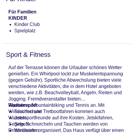
Für Familien
KINDER
Kinder Club
Spielplatz
Sport & Fitness
Auf der Terrasse können die Urlauber schönes Wetter
genießen. Ein Whirlpool lockt zur Muskelentspannung
(gegen Gebühr). Sportliche Abwechslung bieten viele
verschiedene Aktivitäten, die in dem Hotel angeboten
werden, wie z.B. Beachvolleyball, Angeln, Reiten und
Jogging. Fremdveranstalter bieten
Radfahren/Mountainbiking und Tennis an. Mit
Wassersport
Windsurfen und Tretbootfahren kommen auch
Tauchschule
Wassersportfreunde auf ihre Kosten. Jetskifahren,
Jetski
Segeln, Schnorcheln und Tauchen werden von
Segeln
Drittanbietern organisiert. Das Haus verfügt über einen
Windsurfen