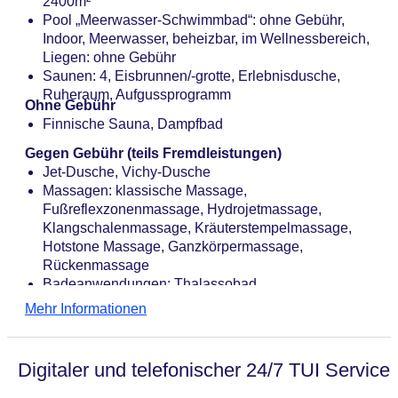
2400m²
Pool „Meerwasser-Schwimmbad“: ohne Gebühr,
Indoor, Meerwasser, beheizbar, im Wellnessbereich,
Liegen: ohne Gebühr
Saunen: 4, Eisbrunnen/-grotte, Erlebnisdusche,
Ruheraum, Aufgussprogramm
Ohne Gebühr
Finnische Sauna, Dampfbad
Gegen Gebühr (teils Fremdleistungen)
Jet-Dusche, Vichy-Dusche
Massagen: klassische Massage,
Fußreflexzonenmassage, Hydrojetmassage,
Klangschalenmassage, Kräuterstempelmassage,
Hotstone Massage, Ganzkörpermassage,
Rückenmassage
Badeanwendungen: Thalassobad
Medizinische Anwendungen: Rückenschule,
Mehr Informationen
Packungen (Natur, Moor)
Beauty-/Kosmetikcenter „Beauty Farm“:
Beautymarken: Ligne St Barth, Thalgo, Couleur
Digitaler und telefonischer 24/7 TUI Service
Caramel, Beauty-/Kosmetikanwendungen: Anti-
Aging, Peeling, Gesichtsbehandlung, Maniküre