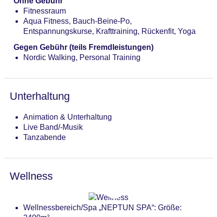
Ohne Gebühr
Reservierung nicht notwendig, à la carte,
Fitnessraum
Showcooking, mit Terrasse, Kinderhochstuhl,
Aqua Fitness, Bauch-Beine-Po,
angemessene Kleidung erwünscht
Entspannungskurse, Krafttraining, Rückenfit, Yoga
Restaurant „Grillstube BROILER“: Küche:
Grillgerichte, à la carte
Gegen Gebühr (teils Fremdleistungen)
Restaurant „Cafe PANORAMA (hausgemachte
Nordic Walking, Personal Training
Torten)“: gegen Gebühr
Bars & mehr: 2
Lobbybar: gegen Gebühr
Unterhaltung
Skybar „Sky-Bar (an ausgewählten Tagen mit Tanz)“:
gegen Gebühr
Animation & Unterhaltung
Live Band/-Musik
Tanzabende
Wellness
Wellnessbereich/Spa „NEPTUN SPA“: Größe: