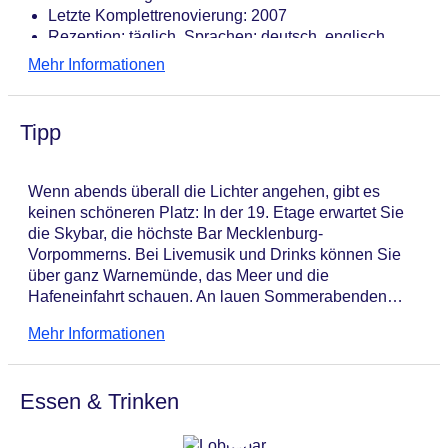
Letzte Komplettrenovierung: 2007
Rezeption: täglich, Sprachen: deutsch, englisch,
Hotelsafe: ohne Gebühr
Mehr Informationen
Gästebetreuung: Sprachen: deutsch, englisch
Lift
Kaminzimmer
Tipp
Sonnenterrasse
Pool „Meerwasser-Schwimmbad“: ohne Gebühr,
Indoor, Meerwasser, beheizbar, im Wellnessbereich,
Wenn abends überall die Lichter angehen, gibt es
Liegen: ohne Gebühr
keinen schöneren Platz: In der 19. Etage erwartet Sie
Souvenirshop, Boutique
die Skybar, die höchste Bar Mecklenburg-
Diskothek/Nachtclub: ab 18 Jahre
Vorpommerns. Bei Livemusik und Drinks können Sie
Internet: WLAN/WiFi, im gesamten Hotel (Anlage):
über ganz Warnemünde, das Meer und die
ohne Gebühr
Hafeneinfahrt schauen. An lauen Sommerabenden
Wäscheservice: gegen Gebühr
wird das Hoteldach geöffnet, und Sie tanzen unter
Concierge Service, Gepäckservice
Mehr Informationen
einem herrlichen Sternenhimmel - ein unvergessliches
Zahlungsarten: MasterCard, American Express, EC
Erlebnis!
Karte/Maestro
Haustier: Hund erlaubt: ca. 35 EUR, Anfrage &
Essen & Trinken
Reservierung notwendig, Katze erlaubt: ca. 35 EUR,
Anfrage & Reservierung notwendig