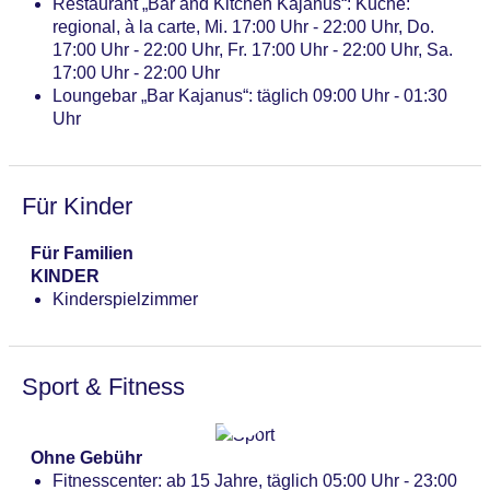
Restaurant „Bar and Kitchen Kajanus“: Küche:
klimatisierte Tagungsräume, Tageslicht,
regional, à la carte, Mi. 17:00 Uhr - 22:00 Uhr, Do.
Tagungsequipment: ohne Gebühr, Coffee Breaks:
17:00 Uhr - 22:00 Uhr, Fr. 17:00 Uhr - 22:00 Uhr, Sa.
pro Nutzung ca. 3 EUR
17:00 Uhr - 22:00 Uhr
Größe des Hotels/Anlage: 10000 qm
Loungebar „Bar Kajanus“: täglich 09:00 Uhr - 01:30
Gebäudeanzahl: 1, Etagen: 4, Zimmer: 181
Uhr
Landeskategorie: 3,5 Sterne
Für Kinder
Für Familien
KINDER
Kinderspielzimmer
Sport & Fitness
Ohne Gebühr
Fitnesscenter: ab 15 Jahre, täglich 05:00 Uhr - 23:00