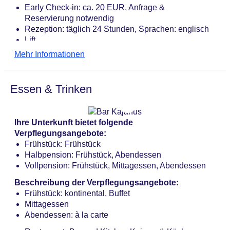
Early Check-in: ca. 20 EUR, Anfrage &
Reservierung notwendig
Rezeption: täglich 24 Stunden, Sprachen: englisch
Lift
Gemeinschaftslounge/TV-Bereich
Mehr Informationen
Sonnenterrasse
Activitypool „Kaukavesi Spa“: Fremdanbieter, pro
Tag ca. 9 EUR, Indoor, Thermalwasser, Anzahl
Essen & Trinken
Wasserrutschen: 1
Internet: WLAN/WiFi, im gesamten Hotel (Anlage):
ohne Gebühr
Ihre Unterkunft bietet folgende
Zahlungsarten: TUI Card / VISA, MasterCard,
Verpflegungsangebote:
American Express, EC Karte/Maestro
Frühstück: Frühstück
Haustier: Hund erlaubt: ohne Gebühr, Anfrage
Halbpension: Frühstück, Abendessen
notwendig, Katze erlaubt: ohne Gebühr, Anfrage
Vollpension: Frühstück, Mittagessen, Abendessen
notwendig
Parkmöglichkeiten: Parkplatz (nach Verfügbarkeit),
Beschreibung der Verpflegungsangebote:
unbewacht: ohne Gebühr, Anfrage & Reservierung
Frühstück: kontinental, Buffet
nicht notwendig, Stellplätze, nicht überdacht: ohne
Mittagessen
Gebühr, Anfrage & Reservierung nicht notwendig
Abendessen: à la carte
Tagungseinrichtungen: Konferenzräume: 5,