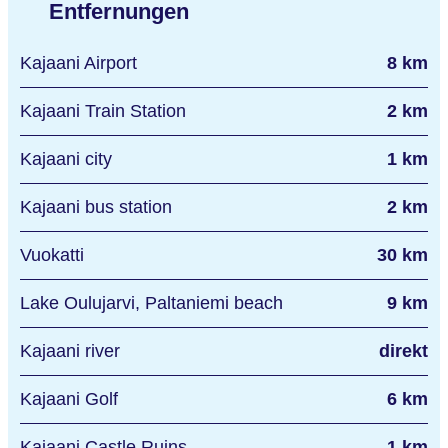
Entfernungen
Kajaani Airport
8 km
Kajaani Train Station
2 km
Kajaani city
1 km
Kajaani bus station
2 km
Vuokatti
30 km
Lake Oulujarvi, Paltaniemi beach
9 km
Kajaani river
direkt
Kajaani Golf
6 km
Kajaani Castle Ruins
1 km