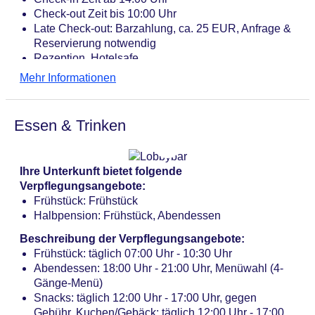
Check-out Zeit bis 10:00 Uhr
Late Check-out: Barzahlung, ca. 25 EUR, Anfrage &
Reservierung notwendig
Rezeption, Hotelsafe
Lift
Mehr Informationen
Gartenanlage, Sonnenterrasse
Pools: 2
Pool „Indoor Pool“: beheizbar
Essen & Trinken
Pool „Outdoor Pool“: Outdoor, beheizbar: Januar -
Dezember
Whirlpool: im Wellnessbereich
Ihre Unterkunft bietet folgende
Badetücher
Verpflegungsangebote:
Internet: WLAN/WiFi, im gesamten Hotel (Anlage):
Frühstück: Frühstück
ohne Gebühr
Halbpension: Frühstück, Abendessen
Wäscheservice: gegen Gebühr
Zahlungsarten: TUI Card / VISA, MasterCard, EC
Beschreibung der Verpflegungsangebote:
Karte/Maestro
Frühstück: täglich 07:00 Uhr - 10:30 Uhr
Haustier: Hund erlaubt: pro Tag ca. 10 EUR, Anfrage
Abendessen: 18:00 Uhr - 21:00 Uhr, Menüwahl (4-
& Reservierung notwendig
Gänge-Menü)
Parkmöglichkeiten: Parkplatz (nach Verfügbarkeit),
Snacks: täglich 12:00 Uhr - 17:00 Uhr, gegen
unbewacht: ohne Gebühr, Garage: pro Tag ca. 3
Gebühr, Kuchen/Gebäck: täglich 12:00 Uhr - 17:00