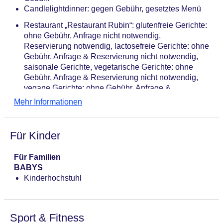
Candlelightdinner: gegen Gebühr, gesetztes Menü
Restaurant „Restaurant Rubin“: glutenfreie Gerichte:
ohne Gebühr, Anfrage nicht notwendig,
Reservierung notwendig, lactosefreie Gerichte: ohne
Gebühr, Anfrage & Reservierung nicht notwendig,
saisonale Gerichte, vegetarische Gerichte: ohne
Gebühr, Anfrage & Reservierung nicht notwendig,
vegane Gerichte: ohne Gebühr, Anfrage &
Reservierung nicht notwendig, Buffet, à la carte,
Mehr Informationen
gegen Gebühr, Mo.-Fr. 07:00 Uhr - 11:00 Uhr, Sa.,
So. 07:00 Uhr - 11:00 Uhr, täglich, täglich 18:00 Uhr
- 22:00 Uhr, drei Essenszeiten am Abend,
Für Kinder
klimatisierbar, mit Terrasse, Kinderhochstuhl,
angemessene Kleidung erwünscht
Für Familien
Bars & mehr: 2
BABYS
Bar „Skylounge“: saisonabhängig, täglich 12:00 Uhr
Kinderhochstuhl
- 22:00 Uhr, gegen Gebühr
Bar „Lobbybar“: gegen Gebühr
Sport & Fitness