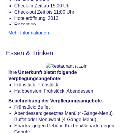
Check-in Zeit ab 15:00 Uhr
Check-out Zeit bis 11:00 Uhr
Hoteleröffnung: 2013
Rezeption
Lift
Mehr Informationen
Dachterrasse, Sonnenterrasse
Internet: WLAN/WiFi, im gesamten Hotel (Anlage):
ohne Gebühr
Essen & Trinken
Internetterminal: ohne Gebühr
Zahlungsarten: TUI Card / VISA, MasterCard,
American Express, EC Karte/Maestro
Ihre Unterkunft bietet folgende
Haustiere nicht erlaubt
Verpflegungsangebote:
Parkmöglichkeiten: Parkplatz (nach Verfügbarkeit),
Frühstück: Frühstück
unbewacht: pro Tag ca. 8.00 EUR, Garage: pro
Halbpension: Frühstück, Abendessen
Nacht ca. 10 EUR
Tagungseinrichtungen: Konferenzräume: 3,
Beschreibung der Verpflegungsangebote:
klimatisierte Tagungsräume, Tageslicht,
Frühstück: Buffet
Tagungsequipment: gegen Gebühr, Coffee Breaks:
Abendessen: gesetztes Menü (4-Gänge-Menü),
gegen Gebühr
Buffet oder Menüwahl (4-Gänge-Menü)
Gebäudeanzahl: 1, Etagen: 4, Zimmer: 84
Snacks: gegen Gebühr, Kuchen/Gebäck: gegen
Landeskategorie: 4,5 Sterne
Gebühr