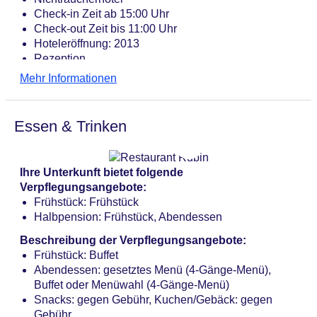
Check-in Zeit ab 15:00 Uhr
Check-out Zeit bis 11:00 Uhr
Hoteleröffnung: 2013
Rezeption
Lift
Mehr Informationen
Dachterrasse, Sonnenterrasse
Internet: WLAN/WiFi, im gesamten Hotel (Anlage):
ohne Gebühr
Essen & Trinken
Internetterminal: ohne Gebühr
Zahlungsarten: TUI Card / VISA, MasterCard,
American Express, EC Karte/Maestro
Ihre Unterkunft bietet folgende
Haustiere nicht erlaubt
Verpflegungsangebote:
Parkmöglichkeiten: Parkplatz (nach Verfügbarkeit),
Frühstück: Frühstück
unbewacht: pro Tag ca. 8.00 EUR, Garage: pro
Halbpension: Frühstück, Abendessen
Nacht ca. 10 EUR
Tagungseinrichtungen: Konferenzräume: 3,
Beschreibung der Verpflegungsangebote:
klimatisierte Tagungsräume, Tageslicht,
Frühstück: Buffet
Tagungsequipment: gegen Gebühr, Coffee Breaks:
Abendessen: gesetztes Menü (4-Gänge-Menü),
gegen Gebühr
Buffet oder Menüwahl (4-Gänge-Menü)
Gebäudeanzahl: 1, Etagen: 4, Zimmer: 84
Snacks: gegen Gebühr, Kuchen/Gebäck: gegen
Landeskategorie: 4,5 Sterne
Gebühr