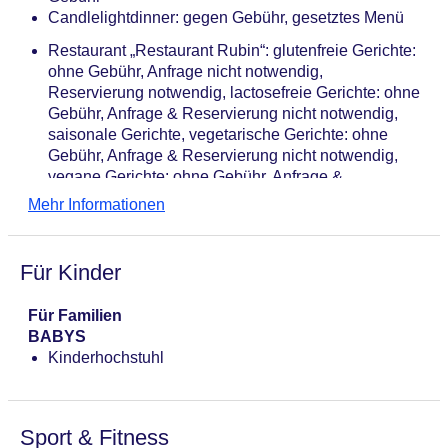
Candlelightdinner: gegen Gebühr, gesetztes Menü
Restaurant „Restaurant Rubin“: glutenfreie Gerichte:
ohne Gebühr, Anfrage nicht notwendig,
Reservierung notwendig, lactosefreie Gerichte: ohne
Gebühr, Anfrage & Reservierung nicht notwendig,
saisonale Gerichte, vegetarische Gerichte: ohne
Gebühr, Anfrage & Reservierung nicht notwendig,
vegane Gerichte: ohne Gebühr, Anfrage &
Reservierung nicht notwendig, Buffet, à la carte,
Mehr Informationen
gegen Gebühr, Mo.-Fr. 07:00 Uhr - 11:00 Uhr, Sa.,
So. 07:00 Uhr - 11:00 Uhr, täglich, täglich 18:00 Uhr
- 22:00 Uhr, drei Essenszeiten am Abend,
Für Kinder
klimatisierbar, mit Terrasse, Kinderhochstuhl,
angemessene Kleidung erwünscht
Für Familien
Bars & mehr: 2
BABYS
Bar „Skylounge“: saisonabhängig, täglich 12:00 Uhr
Kinderhochstuhl
- 22:00 Uhr, gegen Gebühr
Bar „Lobbybar“: gegen Gebühr
Sport & Fitness