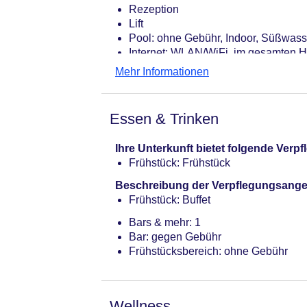
Rezeption
Lift
Pool: ohne Gebühr, Indoor, Süßwass
Internet: WLAN/WiFi, im gesamten H
Zahlungsarten: TUI Card / VISA, Ma
Mehr Informationen
Haustiere nicht erlaubt
Parkmöglichkeiten: Parkplatz (nach 
Reservierung notwendig
Essen & Trinken
Gebäudeanzahl: 1, Etagen: 5, Zimme
Landeskategorie: keine Sterneklassi
Ihre Unterkunft bietet folgende Ver
Frühstück: Frühstück
Beschreibung der Verpflegungsange
Frühstück: Buffet
Bars & mehr: 1
Bar: gegen Gebühr
Frühstücksbereich: ohne Gebühr
Wellness