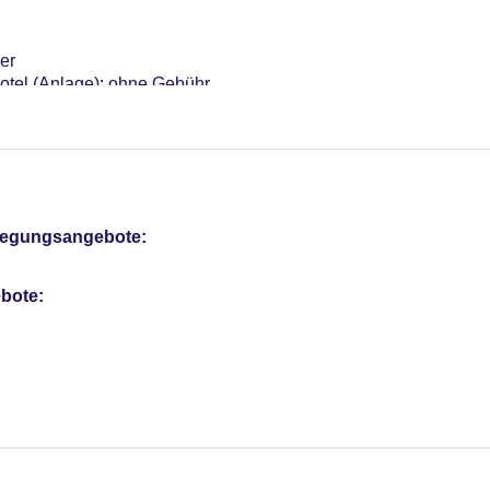
er
otel (Anlage): ohne Gebühr
sterCard, American Express, EC Karte/Maestro
Verfügbarkeit), unbewacht: Barzahlung, pro Nacht ca. 10.00 EU
r: 45
fizierung
pflegungsangebote:
bote: