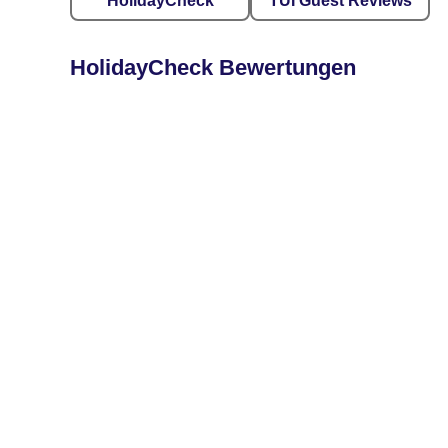
HolidayCheck
TUI Guest Reviews
HolidayCheck Bewertungen