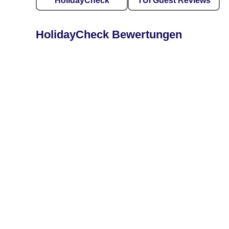
HolidayCheck
TUI Guest Reviews
HolidayCheck Bewertungen