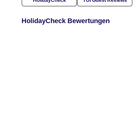
HolidayCheck
TUI Guest Reviews
HolidayCheck Bewertungen