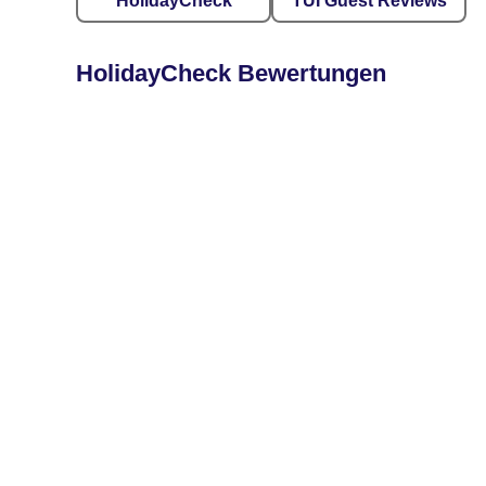
HolidayCheck
TUI Guest Reviews
HolidayCheck Bewertungen