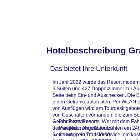
Hotelbeschreibung Gr
Das bietet Ihre Unterkunft
Im Jahr 2022 wurde das Resort moderni
6 Suiten und 427 Doppelzimmer zur Au
Seite beim Ein- und Auschecken. Die 
einen Getränkeautomaten. Per WLAN erh
von Ausflügen wird am Tourdesk geboten
von Geschäften vorhanden, die zum Sch
Gelände des Resorts. Wer mit dem Fahr
24h Rezeption
den weiteren Angeboten zählen ein 24h
Parkplatz: ohne Gebühr
Betreuung, ein Transferservice, ein ko
Check-in von: 14:00:00