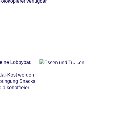
Fotokopierer verfügbar.
eine Lobbybar.
alal-Kost werden
erbringung Snacks
e am Pool, Liegen am
 alkoholfreier