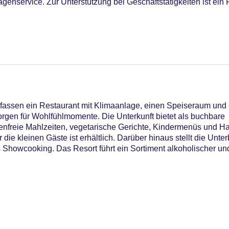
enservice. Zur Unterstützung bei Geschäftstätigkeiten ist ein 
22
assen ein Restaurant mit Klimaanlage, einen Speiseraum und 
orgen für Wohlfühlmomente. Die Unterkunft bietet als buchbare
utenfreie Mahlzeiten, vegetarische Gerichte, Kindermenüs und H
die kleinen Gäste ist erhältlich. Darüber hinaus stellt die Unt
npool, Indoor Pool: ohne Gebühr, Outdoor Pool, Sonnenschirm
as Showcooking. Das Resort führt ein Sortiment alkoholischer und