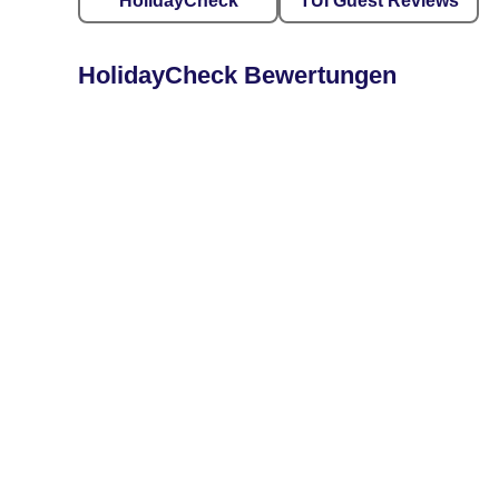
HolidayCheck
TUI Guest Reviews
HolidayCheck Bewertungen