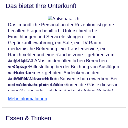
Das bietet Ihre Unterkunft
Das freundliche Personal an der Rezeption ist gerne
bei allen Fragen behilflich. Unterschiedliche
Einrichtungen und Serviceleistungen – eine
Gepäckaufbewahrung, ein Safe, ein TV-Raum,
medizinische Betreuung, ein Transferservice, ein
Rauchmelder und eine Raucherzone – gehören zum
Angebot. WLAN ist in den öffentlichen Bereichen
Parkplatz
verfügbar. Hilfestellung bei der Buchung von Ausflügen
Garage
wird am Tourdesk geboten. Andenken an den
Hotelsafe
Aufenthalt lassen sich im Souvenirshop erwerben. Bei
WLAN/WiFi im Hotel
einer Anreise mit dem Auto können die Gäste dieses in
Landeskategorie: 4 Sterne
einer Garage oder auf dem Parkplatz (ohne Gebühr)
parken. Zum Angebot zählt ein eigener Shuttlebus.
Mehr Informationen
Essen & Trinken