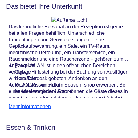
Das bietet Ihre Unterkunft
Das freundliche Personal an der Rezeption ist gerne
bei allen Fragen behilflich. Unterschiedliche
Einrichtungen und Serviceleistungen – eine
Gepäckaufbewahrung, ein Safe, ein TV-Raum,
medizinische Betreuung, ein Transferservice, ein
Rauchmelder und eine Raucherzone – gehören zum
Angebot. WLAN ist in den öffentlichen Bereichen
Parkplatz
verfügbar. Hilfestellung bei der Buchung von Ausflügen
Garage
wird am Tourdesk geboten. Andenken an den
Hotelsafe
Aufenthalt lassen sich im Souvenirshop erwerben. Bei
WLAN/WiFi im Hotel
einer Anreise mit dem Auto können die Gäste dieses in
Landeskategorie: 4 Sterne
einer Garage oder auf dem Parkplatz (ohne Gebühr)
parken. Zum Angebot zählt ein eigener Shuttlebus.
Mehr Informationen
Essen & Trinken