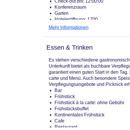
Check-out bis: 12:00:00
Konferenzraum
Garten
Hoteleröffnung: 1700
Hotelsafe
Mehr Informationen
WLAN/WiFi im Hotel
Letzte umfassende Renovierung: 20
Lift
Essen & Trinken
Anzahl der Aufzüge: 1
Haustiere
Es stehen verschiedene gastronomische
Zimmerservice
Unterkunft bietet als buchbare Verpfleg
Gesamtanzahl der Stockwerke: 3
garantiert einen guten Start in den Ta
Gesamtanzahl der Zimmer: 140
carte und Menü. Auch besondere Speisen 
Pools:Indoor Pool, Outdoor Pool, Li
Verpflegungsangebote und Picknick erhä
Zahlungsarten: American Express, M
Bar
Landeskategorie: 5 Sterne
Frühstück
Frühstück à la carte: ohne Gebühr
Frühstücksbuffet
Kontinentales Frühstück
Cafe
Restaurant