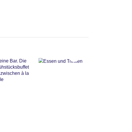
eine Bar. Die
ühstücksbuffet
 zwischen à la
le