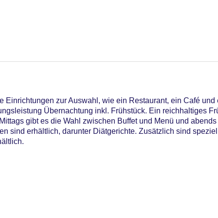
06
 Einrichtungen zur Auswahl, wie ein Restaurant, ein Café und 
ungsleistung Übernachtung inkl. Frühstück. Ein reichhaltiges Fr
g. Mittags gibt es die Wahl zwischen Buffet und Menü und abends
sind erhältlich, darunter Diätgerichte. Zusätzlich sind speziel
egen am Pool
ltlich.
astercard, Visa