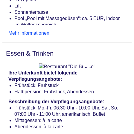
Lift
Sonnenterrasse
Pool „Pool mit Massagedüsen“: ca. 5 EUR, Indoor,
im Wellnessbereich
Badetücher: ohne Gebühr
Mehr Informationen
Friseur
Internet: WLAN/WiFi, im gesamten Hotel (Anlage):
ohne Gebühr
Essen & Trinken
Internetterminal
Wäscheservice: gegen Gebühr
Zahlungsarten: TUI Card / VISA, MasterCard,
Ihre Unterkunft bietet folgende
American Express, EC Karte/Maestro
Verpflegungsangebote:
Haustier: Hund erlaubt: ca. 15 EUR
Frühstück: Frühstück
Parkmöglichkeiten: Parkplatz (nach Verfügbarkeit),
Halbpension: Frühstück, Abendessen
unbewacht: gegen Gebühr, Garage: pro Tag ca. 24
EUR
Beschreibung der Verpflegungsangebote:
Tagungseinrichtungen: klimatisierte Tagungsräume,
Frühstück: Mo.-Fr. 06:30 Uhr - 10:00 Uhr, Sa., So.
Tageslicht, Tagungsequipment: gegen Gebühr
07:00 Uhr - 11:00 Uhr, amerikanisch, Buffet
Etagen: 5, Zimmer: 243
Mittagessen: à la carte
Landeskategorie: 4 Sterne
Abendessen: à la carte