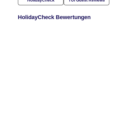
HolidayCheck
TUI Guest Reviews
HolidayCheck Bewertungen