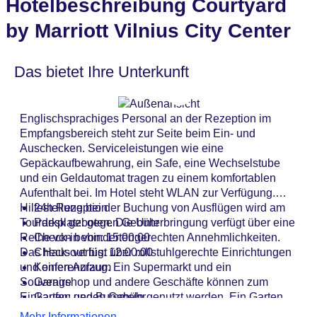
Hotelbeschreibung Courtyard
by Marriott Vilnius City Center
Das bietet Ihre Unterkunft
Englischsprachiges Personal an der Rezeption im
Empfangsbereich steht zur Seite beim Ein- und
Auschecken. Serviceleistungen wie eine
Gepäckaufbewahrung, ein Safe, eine Wechselstube
und ein Geldautomat tragen zu einem komfortablen
Aufenthalt bei. Im Hotel steht WLAN zur Verfügung.
Hilfestellung bei der Buchung von Ausflügen wird am
24h Rezeption
Tourdesk geboten. Die Unterbringung verfügt über eine
Parkplatz: gegen Gebühr
Reihe von behindertengerechten Annehmlichkeiten.
Check-in von: 15:00:00
Das Haus verfügt über rollstuhlgerechte Einrichtungen
Check-out bis: 12:00:00
und einen Aufzug. Ein Supermarkt und ein
Konferenzraum
Souvenirshop und andere Geschäfte können zum
Garage
Einkaufen und Bummeln genutzt werden. Ein Garten
Garten: gegen Gebühr
bietet zusätzlichen Raum für Entspannung und
Hotelsafe
Mehr Informationen