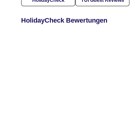
HolidayCheck
TUI Guest Reviews
HolidayCheck Bewertungen