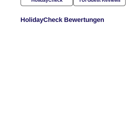
HolidayCheck
TUI Guest Reviews
HolidayCheck Bewertungen