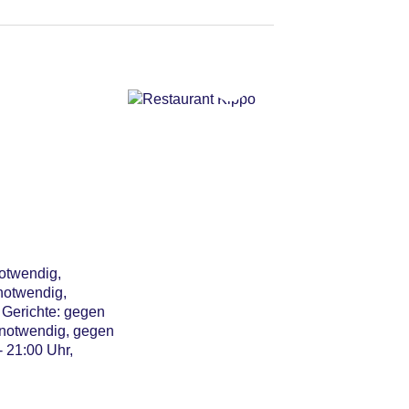
itkarte beim Check In
Anfrage & Reservierung
ng nicht notwendig
ent: ohne Gebühr,
notwendig,
notwendig,
 Gerichte: gegen
t notwendig, gegen
- 21:00 Uhr,
utenfreie Gerichte:
ge notwendig,