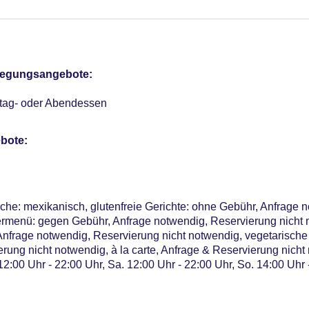
/TV-Bereich
otel (Anlage): ohne Gebühr
ervice: gegen Gebühr
terCard, American Express, Diners, die Hinterlegung einer Kred
pflegungsangebote:
 Anfrage & Reservierung notwendig, Katze erlaubt: ab 15 EUR, 
ttag- oder Abendessen
Verfügbarkeit), unbewacht: ohne Gebühr, Anfrage & Reservieru
me: 5, klimatisierte Tagungsräume, Tageslicht, Tagungsequipm
bote:
r: 144, Ferienhäuser: 36
üche: mexikanisch, glutenfreie Gerichte: ohne Gebühr, Anfrage 
ermenü: gegen Gebühr, Anfrage notwendig, Reservierung nicht 
 Anfrage notwendig, Reservierung nicht notwendig, vegetarische
rung nicht notwendig, à la carte, Anfrage & Reservierung nich
2:00 Uhr - 22:00 Uhr, Sa. 12:00 Uhr - 22:00 Uhr, So. 14:00 Uhr 
 landestypisch, regional, Fisch/Meeresfrüchte, Grillgerichte, gl
servierung nicht notwendig, Kindermenü: gegen Gebühr, Anfra