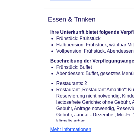
Kaminzimmer, Gemeinschaftslounge
Internet: WLAN/WiFi, im gesamten H
Waschsalon: ohne Gebühr, Wäsches
Essen & Trinken
Zahlungsarten: TUI Card / VISA, Mas
ist Pflicht
Ihre Unterkunft bietet folgende Ver
Haustier: Hund erlaubt: ab 15 EUR,
Frühstück: Frühstück
notwendig
Halbpension: Frühstück, wählbar Mi
Parkmöglichkeiten: Parkplatz (nach 
Vollpension: Frühstück, Abendessen
Tagungseinrichtungen: Konferenzräu
Coffee Breaks: ab 14 EUR
Beschreibung der Verpflegungsange
Gebäudeanzahl: 1, Etagen: 4, Zimme
Frühstück: Buffet
Landeskategorie: 4 Sterne
Abendessen: Buffet, gesetztes Menü
Restaurants: 2
Restaurant „Restaurant Amarillo“: K
Reservierung nicht notwendig, Kind
lactosefreie Gerichte: ohne Gebühr,
Gebühr, Anfrage notwendig, Reservie
Gebühr, Januar - Dezember, Mo.-Fr. 1
klimatisierbar
Restaurant „Restaurant Kippo“: Küche:
Mehr Informationen
ohne Gebühr, Anfrage notwendig, Re