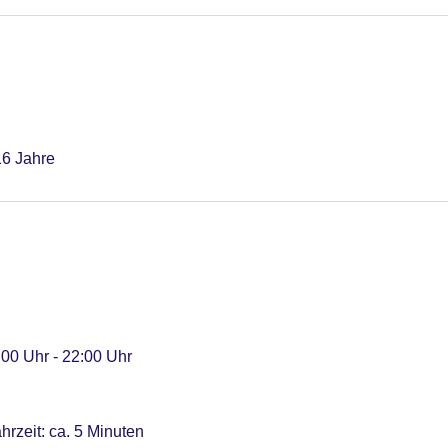
sefreie Gerichte: ohne Gebühr, Anfrage notwendig, Reservierung
Anfrage notwendig, Reservierung nicht notwendig, à la carte, Jun
16 Jahre
:00 Uhr - 22:00 Uhr
ahrzeit: ca. 5 Minuten