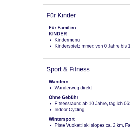
Reservierung nicht notwendig, lacto
vegetarische Gerichte: gegen Gebühr, 
Für Kinder
17:00 Uhr - 22:00 Uhr, klimatisierbar
Lobbybar
Für Familien
KINDER
Kindermenü
Kinderspielzimmer: von 0 Jahre bis 
Sport & Fitness
Wandern
Wanderweg direkt
Ohne Gebühr
Fitnessraum: ab 10 Jahre, täglich 06
Indoor Cycling
Wintersport
Piste Vuokatti ski slopes ca. 2 km, F