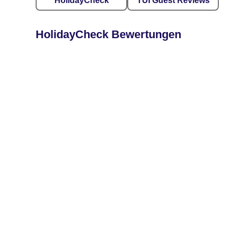
HolidayCheck
TUI Guest Reviews
HolidayCheck Bewertungen