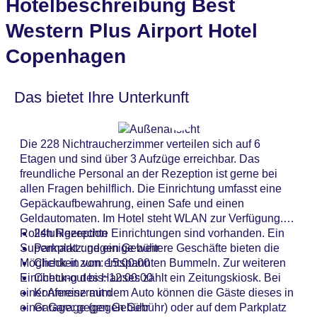
Hotelbeschreibung Best
Western Plus Airport Hotel
Copenhagen
Das bietet Ihre Unterkunft
Die 228 Nichtraucherzimmer verteilen sich auf 6
Etagen und sind über 3 Aufzüge erreichbar. Das
freundliche Personal an der Rezeption ist gerne bei
allen Fragen behilflich. Die Einrichtung umfasst eine
Gepäckaufbewahrung, einen Safe und einen
Geldautomaten. Im Hotel steht WLAN zur Verfügung.
Rollstuhlgerechte Einrichtungen sind vorhanden. Ein
24h Rezeption
Supermarkt und einige weitere Geschäfte bieten die
Parkplatz: gegen Gebühr
Möglichkeit zum entspannten Bummeln. Zur weiteren
Check-in von: 15:00:00
Einrichtung des Hauses zählt ein Zeitungskiosk. Bei
Check-out bis: 12:00:00
einer Anreise mit dem Auto können die Gäste dieses in
Konferenzraum
einer Garage (gegen Gebühr) oder auf dem Parkplatz
Garage: gegen Gebühr