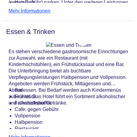
(gegen Gebühr) parken. Unter den weiteren Leistungen
Hotelsafe
finden sich eine Kinderbetreuung, ein Zimmerservice
WLAN/WiFi im Hotel
Mehr Informationen
und ein Wäscheservice. Die Umgebung kann dank des
Letzte umfassende Renovierung: 2014
Fahrradverleihs auch mit dem Rad erkundet werden.
Lift
Im Geschäftsbereich (Business-Center) sind Faxgerät
Minimarkt
Essen & Trinken
und Projektor vorhanden. Für Konferenzen, Vorträge
Anzahl der Aufzüge: 3
oder Tagungen stehen 5 Räume zur Verfügung.
Zimmerservice
Gesamtanzahl der Stockwerke: 6
Es stehen verschiedene gastronomische Einrichtungen
Gesamtanzahl der Zimmer: 228
zur Auswahl, wie ein Restaurant (mit
Zahlungsarten: American Express, Diners Club,
Kinderhochstühlen), ein Frühstückssaal und eine Bar.
Mastercard, Visa
Die Unterbringung bietet als buchbare
Landeskategorie: 3 Sterne
Verpflegungsleistungen Halbpension und Vollpension.
Angeboten werden Frühstück, Mittagessen und
Abendessen. Bei Bedarf werden auch Kindermenüs
Bar
zubereitet. Das Hotel führt ein Sortiment alkoholischer
Frühstück
und alkoholfreier Getränke.
Frühstücksbuffet
Cafe: gegen Gebühr
Vollpension
Halbpension
Restaurant