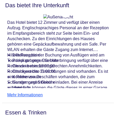
Das bietet Ihre Unterkunft
Das Hotel bietet 12 Zimmer und verfügt über einen
Aufzug. Englischsprachiges Personal an der Rezeption
im Empfangsbereich steht zur Seite beim Ein- und
Auschecken. Zu den Einrichtungen des Hauses
gehören eine Gepäckaufbewahrung und ein Safe. Per
WLAN erhalten die Gäste Zugang zum Internet.
Hilfestellung bei der Buchung von Ausflügen wird am
24h Rezeption
Tourdesk geboten. Die Unterbringung verfügt über eine
Parkplatz: gegen Gebühr
Reihe von behindertengerechten Annehmlichkeiten.
Check-in von: 18:00:00
Rollstuhlgerechte Einrichtungen sind vorhanden. Es ist
Check-out bis: 11:00:00
eine Reihe von Geschäften vorhanden, die zum
Konferenzraum
Schlendern und Stöbern einladen. Bei einer Anreise
Garage: gegen Gebühr
mit dem Auto können die Gäste dieses in einer Garage
Hotelsafe
(gegen Gebühr) oder auf dem Parkplatz (gegen
WLAN/WiFi im Hotel
Mehr Informationen
Gebühr) parken. Zu den weiteren Angeboten zählen
Lift
eine Autovermietung, ein Transferservice, ein
Anzahl der Aufzüge: 1
Zimmerservice, ein Weckdienst, ein Wäscheservice,
Haustiere: gegen Gebühr
Essen & Trinken
eine Münzwäscherei und ein eigener Shuttlebus. Bei
Zimmerservice