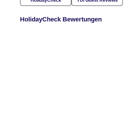
HolidayCheck
TUI Guest Reviews
HolidayCheck Bewertungen