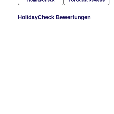
HolidayCheck
TUI Guest Reviews
HolidayCheck Bewertungen